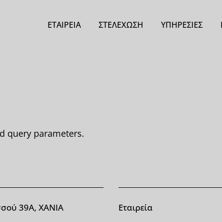
ΕΤΑΙΡΕΊΑ
ΣΤΕΛΈΧΩΣΗ
ΥΠΗΡΕΣΊΕΣ
Project manage
μεγάλων έργων κ
επενδύσεων
Μη Καταστοφικοί
Αδειοδοτήσεις κα
ed query parameters.
υπηρεσίες πολιτι
μηχανικού
σού 39Α, ΧΑΝΙΑ
Εταιρεία