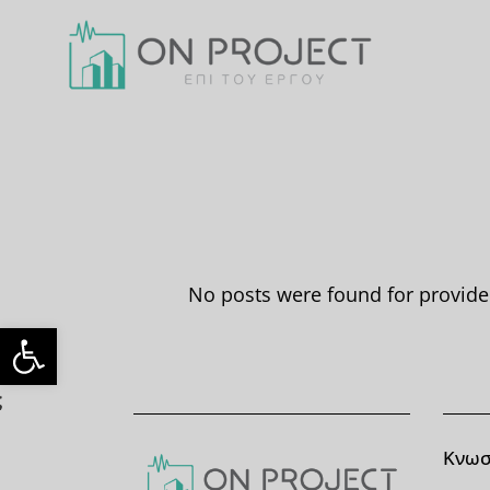
No posts were found for provid
ς
Κνωσ