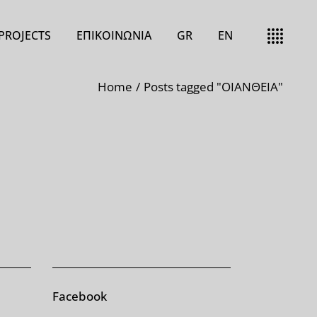
PROJECTS
ΕΠΙΚΟΙΝΩΝΊΑ
GR
EN
Home
Posts tagged "ΟΙΑΝΘΕΙΑ"
ment
Ξενοδοχεία
αι
Κατοικίες
Καταστήματα
 Ελέγχοι
Άλλα Έργα
ι
Έργα σε εξέλιξη
κού
Facebook