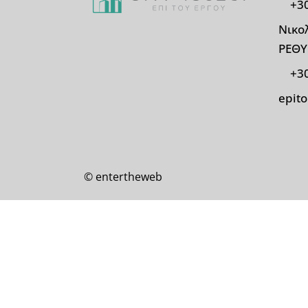
+3
Νικο
ΡΕΘ
+3
epit
© entertheweb